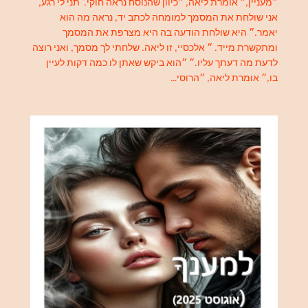
״מעניין,״ אומרת ליאה, ״כיוון שהנוסח נראה חוקי. תני לי רגע,
אני שולחת את המסמך למומחה לכתב יד, נראה מה הוא
יאמר.״ היא שולחת הודעה בה היא מצרפת את המסמך
ומתקשרת מייד. ״ אלכסיי, זו ליאה. שלחתי לך מסמך, ואני רוצה
לדעת מה דעתך עליו.״ ״הוא ביקש שאתן לו כמה דקות לעיין
בו,״ אומרת ליאה, ״הרוסי…