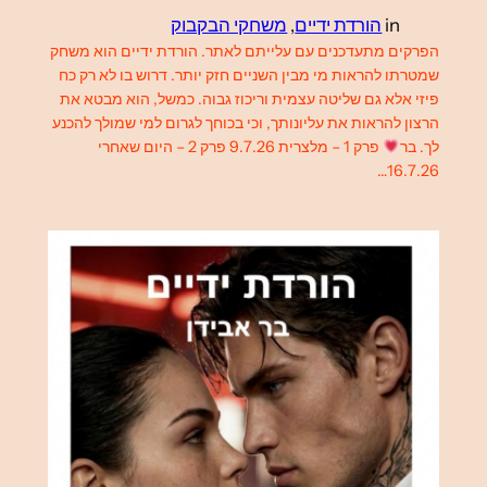
in
הורדת ידיים
, 
משחקי הבקבוק
הפרקים מתעדכנים עם עלייתם לאתר. הורדת ידיים הוא משחק
שמטרתו להראות מי מבין השניים חזק יותר. דרוש בו לא רק כח
פיזי אלא גם שליטה עצמית וריכוז גבוה. כמשל, הוא מבטא את
הרצון להראות את עליונותך, וכי בכוחך לגרום למי שמולך להכנע
לך. בר
פרק 1 – מלצרית 9.7.26 פרק 2 – היום שאחרי
16.7.26…