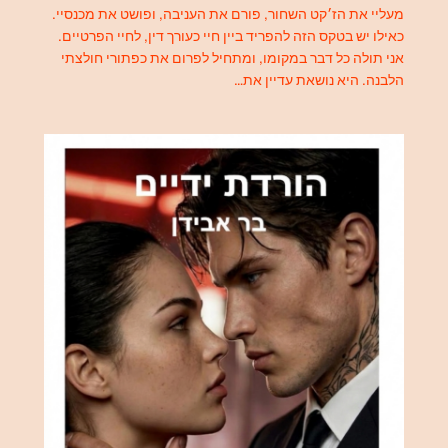
מעליי את הז׳קט השחור, פורם את העניבה, ופושט את מכנסיי.
כאילו יש בטקס הזה להפריד ביין חיי כעורך דין, לחיי הפרטיים.
אני תולה כל דבר במקומו, ומתחיל לפרום את כפתורי חולצתי
הלבנה. היא נושאת עדיין את…