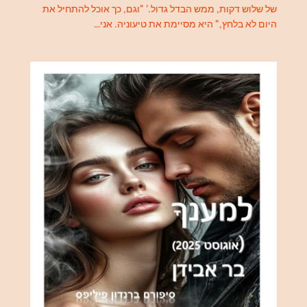
של שלוש דקות, ממש הבדל גדול.' "וגם, כך אוכל להתחיל את
היום לא בלחץ," היא מסיימת את טיעוניה. אני…