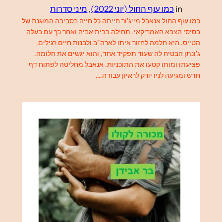
in
כמו עוף החול (יוני 2022)
, 
מיני סדרות
כמו עוף החול אנאבל מייג'ור חייתה כל חייה בסביבה המוגנת של
בסיסי הצבא האמריקאי. תחילה בבית אביה ואחר כך עם בעלה
הטייס. היא חלמה לחזור איתו לארה"ב ולבנות חיים רגילים.
ג'ונתן הבטיח לה שעוד תפקיד אחד, והוא יגשים את חלומה.
פציעתו ומותו קטעו את התוכניות. אנאבל מחליטה לפתוח דף
חדש ומגיעה לניו יורק לראיון עבודה.…