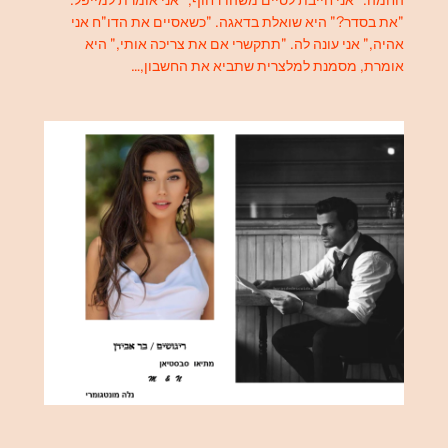
החמה. "אני חייבת לסיים משהו דחוף," אני אומרת למייפל.
"את בסדר?" היא שואלת בדאגה. "כשאסיים את הדו"ח אני
אהיה," אני עונה לה. "תתקשרי אם את צריכה אותי," היא
אומרת, מסמנת למלצרית שתביא את החשבון,…