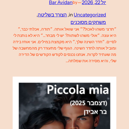
יול 22, 2026
—
Bar Avidan
by
Uncategorized
in
, 
הצורך בשליטה
, 
משחקים מסוכנים
״תרצי משהו לאכול?״ אני שואל אותה. ״תודה, אכלתי כבר,״
היא עונה. ״אולי משהו לשתות? יש לי מבחר…״ היא לא נותנת לי
לסיים. ״חדר השינה שלך,״ היא מקמצת במילים. אני אוחז בידה
ומוביל אותה לחדר השינה. הגוף שלי מתעורר רק מהמחשבה של
מה שעתיד לקרות. אנחנו נכנסים לקודש הקודשים של הדירה
שלי, והיא מסירה את שמלתה…