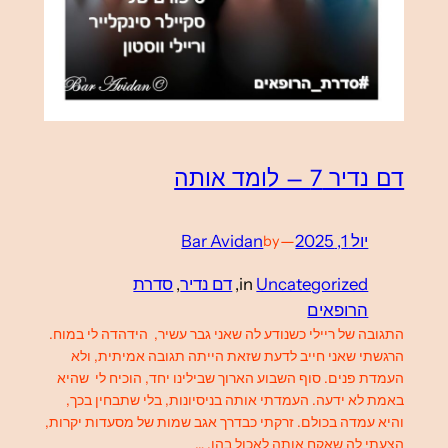
דם נדיר 7 – לומד אותה
יול 1, 2025
—
Bar Avidan
by
Uncategorized
in
, 
דם נדיר
, 
סדרת
הרופאים
התגובה של ריילי כשנודע לה שאני גבר עשיר, הידהדה לי במוח.
הרגשתי שאני חייב לדעת שזאת הייתה תגובה אמיתית, ולא
העמדת פנים. סוף השבוע הארוך שבילינו יחד, הוכיח לי שהיא
באמת לא ידעה. העמדתי אותה בניסיונות, בלי שתבחין בכך,
והיא עמדה בכולם. זרקתי כבדרך אגב שמות של מסעדות יקרות,
הצעתי לה שאקח אותה לאכול בהן. …