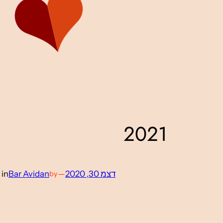
2021
דצמ 30, 2020
—
Bar Avidan
in
by