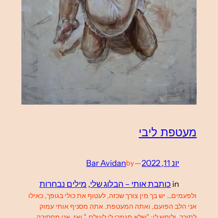
מעטפת ליבי
יונ 11, 2022
—
Bar Avidan
by
in
כותבת אותי – הבלוג שלי
, 
מילים נבחרות
ולפעמים… יש בך מין צורך שכזה, לעטוף את כולי בגופך, כאילו
אני הלב הפועם, ואתה המעטפת. אתה מסניף אותי עמוק
לתוכך, ולוחש לי: "שלא תגמרי לי לעולם." ואז, אני מחסירה