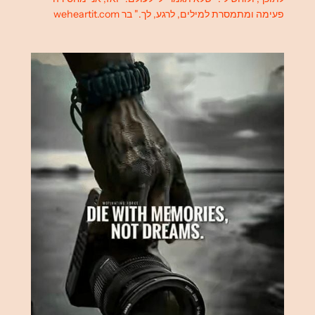
פעימה ומתמסרת למילים, לרגע, לך." בר weheartit.com