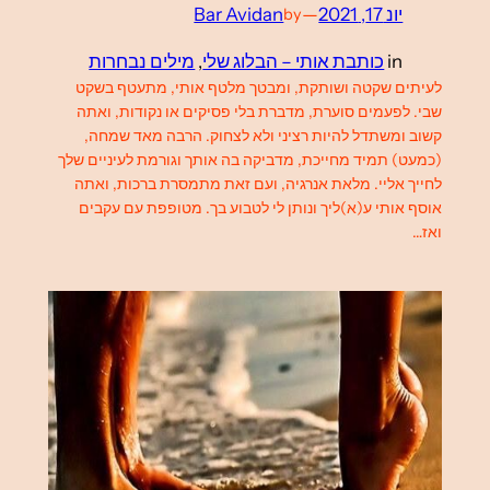
יונ 17, 2021
—
Bar Avidan
by
in
כותבת אותי – הבלוג שלי
, 
מילים נבחרות
לעיתים שקטה ושותקת, ומבטך מלטף אותי, מתעטף בשקט
שבי. לפעמים סוערת, מדברת בלי פסיקים או נקודות, ואתה
קשוב ומשתדל להיות רציני ולא לצחוק. הרבה מאד שמחה,
(כמעט) תמיד מחייכת, מדביקה בה אותך וגורמת לעיניים שלך
לחייך אליי. מלאת אנרגיה, ועם זאת מתמסרת ברכות, ואתה
אוסף אותי ע(א)ליך ונותן לי לטבוע בך. מטופפת עם עקבים
ואז…