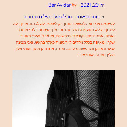
יול 20, 2021
—
Bar Avidan
by
in
כותבת אותי – הבלוג שלי
, 
מילים נבחרות
לפעמים אני רוצה להשאיר אותך רק לעצמי. לא לכתוב אותך, לא
לשתף. שלא תטעמנה ממך אחרות. מין רגש כזה בלתי מוסבר.
ואתה, אתה צוחק, וקורא לי טיפשונת, ואומר לי שאני האוויר
שלך, ומאיפה בכלל נולדים לי רעיונות כאלה בראש. ואני מבינה
שאתה צודק ומחפשת מילים… ואתה, אתה רק מושך אותי אליך,
ועליך, ואוהב אותי עוד…