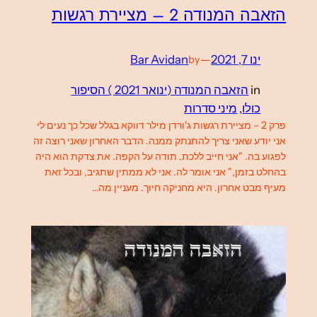
הזאבה המנודה 2 – מציירת רגשות
ינו 7, 2021
—
Bar Avidan
by
in
הזאבה המנודה (ינואר 2021 ) הסיפור
כולו
, 
מיני סדרות
פרק 2 – מציירת רגשות ג'ורדן מילר דווקא בגלל שכל כך נעים לי
אני יודע שאני צריך להתנתק ממנה. הדבר האחרון שאני רוצה זה
לפגוע בה. "אני חייב ללכת. תודה על הקפה. את צדקת הוא היה
בהחלט בזמן," אני אומר לה. אני לא ממתין שתגיב, ובכל זאת
מעיף מבט אחרון. היא מחניקה חיוך. מעניין מה…