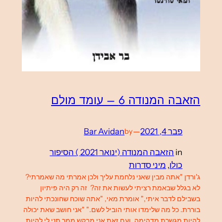
הזאבה המנודה 6 – עומד מולם
פבר 4, 2021
—
Bar Avidan
by
in
הזאבה המנודה (ינואר 2021 ) הסיפור
כולו
, 
מיני סדרות
ג'ורדן "אתה מבין שאני נלחמת עליך ולכן אמרתי מה שאמרתי?
לא בגלל שבאמת רציתי לעשות את זה? זה רק היה פיתיון
בשבילם לדבר איתי," אומרת מאי, "אתה שוכח שחונכתי להיות
בוררת. כל מה שלימדו אותי הוביל לשם." "אני חושב שאת יכולה
להיות מגשרת מדהימה, ועם זאת אני מבקש ממך תני לי להיות