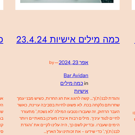
כמה מילים אישיות 23.4.24
כמ
אפר 23, 2024
—
by
Bar Avidan
in
כמה מילים
אישיות
והגדת לבנ(ת)ך… קשה לחגוג את חג החרות, כשיש מבני עמך
אנ
שחרותם נלקחה בכח. לא פשוט לחיות בסביבה עויינת, כאשר
הש
העבר הרחוק, זה שעבורו נטבעו המילה 'לא נשכח,' מתעורר
שח
ו
לחיים לנגד עיניך. מילים רבות איבדו מערכן במאתיים ויותר
במ
הימים שעברו. ובדיוק לשם כך, היה עלינו לקיים את 'והגדת
קצ
לבנ(ת)ך,' כדי שידעו – את זכותינו על הארץ…
סי