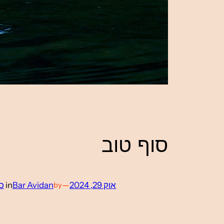
סוף טוב
אוק 29, 2024
—
Bar Avidan
in
כו
by