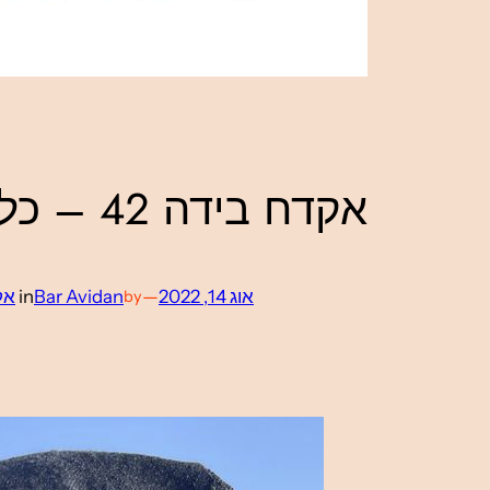
אקדח בידה 42 – כללי המשחק משתנים
אוג 14, 2022
—
Bar Avidan
in
אקד
by