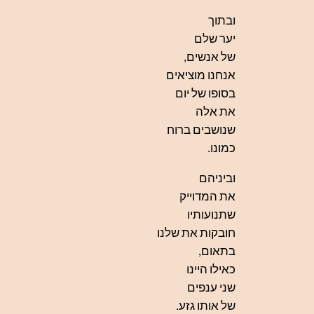
ובתוך
יער שלם
של אנשים,
אנחנו מוציאים
בסופו של יום
את אלה
שנושבים ברוח
כמונו.
וביניהם
את המדוייק
שתנועותיו
חובקות את שלנו
בתאום,
כאילו היינו
שני ענפים
של אותו גזע.