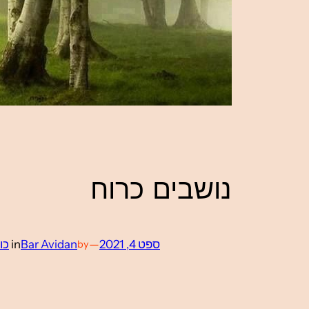
נושבים כרוח
ספט 4, 2021
—
Bar Avidan
in
כו
by