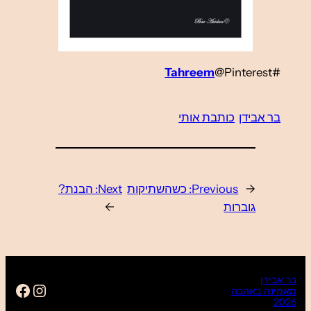
Tahre
כות
הבנת?
Next:
כשהשתיקות
P
→
ok.com/baravidan16
Instagram