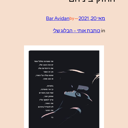
Bar Avidan
—
by
כותבת אותי – 