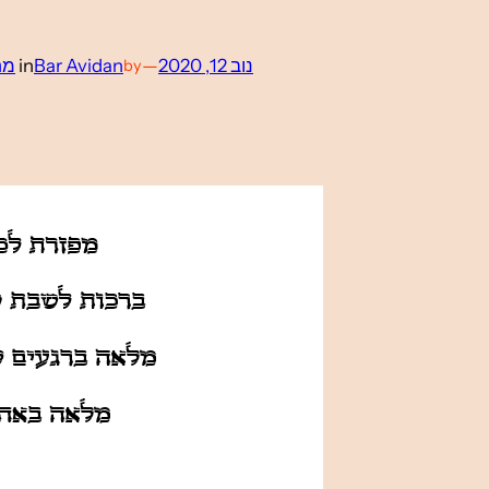
נוב 12, 2020
—
Bar Avidan
in
מח
by