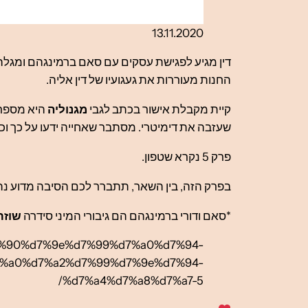
13.11.2020
דין מגיע לפגישת עסקים עם סאם ברמינגהם ומגלה
החנות מעוררות את געגועיו של דין אליה.
קיית מקבלת אישור בכתב לגבי
מגנוליה
היא מספר
שעזבה את דימיטרי. מסתבר שאחייה ידעו על כך 
פרק 5 נקרא שטפון.
בפרק הזה, בין השאר, תתברר לכם הסיבה מדוע נת
*סאם ודורי ברמינגהם הם גיבורי המיני סידרה
שוזר
%d7%90%d7%9e%d7%99%d7%a0%d7%94-
7%a0%d7%a2%d7%99%d7%9e%d7%94-
%d7%a4%d7%a8%d7%a7-5/