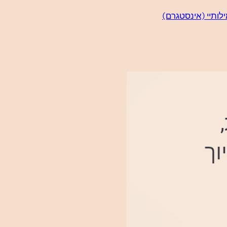
לותיי (אינסטגרם)