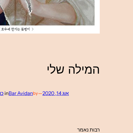
המילה שלי
אוג 14, 2020
—
Bar Avidan
in
כו
by
רבות נאמר