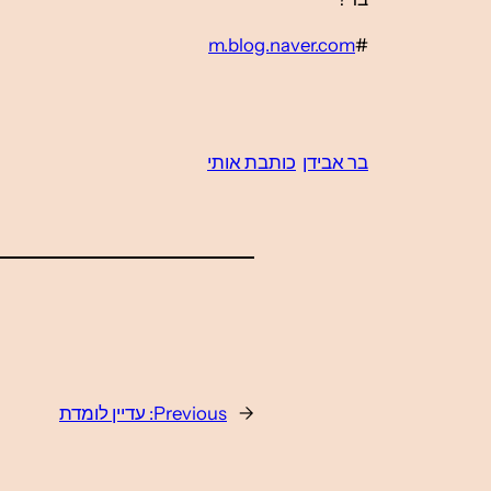
m.blog.naver.com
#
בר אבידן
כותבת אותי
←
Previous:
עדיין לומדת