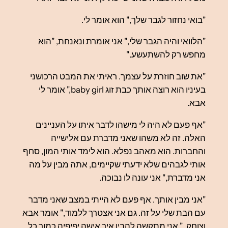
"בואי נחזור לגבר שלך," הוא אומר לי.
"הלוואי והיה הגבר שלי," אני אומרת ונאנחת, "הוא
מחפש רק להשתעשע."
"את שוב חוזרת על עצמך. ראיתי את המבט הרכושני
בעיניו הוא רוצה אותך כבת זוג baby girl," אומר לי
אבא.
"אף פעם לא היה לי מישהו לדבר איתו על העניינים
האלה. זה לא משהו שאני מדברת עם אלישייה
והחברות. הוא מאהב נפלא. הוא לימד אותי המון, סחף
אותי לגבהים שלא ידעתי שקיימים, אתה מבין על מה
אני מדברת," אני עונה לו נבוכה.
"אני מבין אותך. אף פעם לא הייתי במצב שאני מדבר
עם הבת שלי על זה. גם אני אצטרך ללמוד," אומר אבא
וצוחק, " אני מתקשה להבין איך אישה יפיפיה כמוך כל