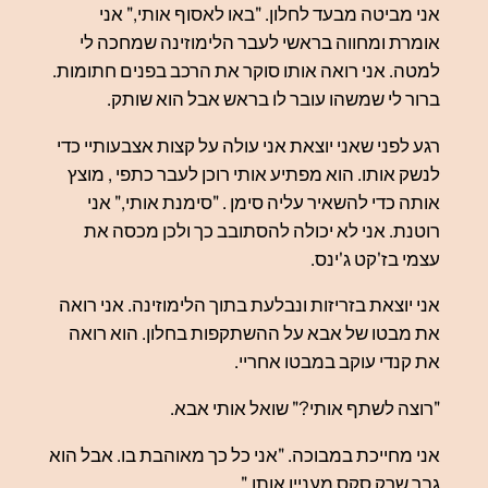
אני מביטה מבעד לחלון. "באו לאסוף אותי," אני
אומרת ומחווה בראשי לעבר הלימוזינה שמחכה לי
למטה. אני רואה אותו סוקר את הרכב בפנים חתומות.
ברור לי שמשהו עובר לו בראש אבל הוא שותק.
רגע לפני שאני יוצאת אני עולה על קצות אצבעותיי כדי
לנשק אותו. הוא מפתיע אותי רוכן לעבר כתפי , מוצץ
אותה כדי להשאיר עליה סימן . "סימנת אותי," אני
רוטנת. אני לא יכולה להסתובב כך ולכן מכסה את
עצמי בז'קט ג'ינס.
אני יוצאת בזריזות ונבלעת בתוך הלימוזינה. אני רואה
את מבטו של אבא על ההשתקפות בחלון. הוא רואה
את קנדי עוקב במבטו אחריי.
"רוצה לשתף אותי?" שואל אותי אבא.
אני מחייכת במבוכה. "אני כל כך מאוהבת בו. אבל הוא
גבר שרק סקס מעניין אותו."