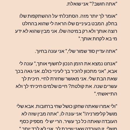
"אתה חושב?" אני שואלת.
"אומר לך יותר מזה. הסתכלתי על ההשתקפות שלו
בחלון. המבט בעיניים שלו הראה לי שהוא בהחלט
רוצה אותך ולא רק במיטה שלו. אני מבין שהוא לא ידע
מי בא לקחת אותך."
"אתה עדיין סוד שמור שלי," אני עונה בחיוך.
"אנחנו נמצא את הזמן הנכון לחשוף אותך," עונה לי
אבא, "אני מתכוון להכיר בך לעיניי כולם. אני גאה בכך
שאת הבת שלי. אני מאושר שחזרת לחיי. חיכית לך
עשרים שנה. את קולטת? חיים שלמים חיכיתי לך ולא
התייאשתי."
"ולי אמרו שאתה שחקן כושל שחי ברחובות. אבא שלי
מושל קליפורניה!" אני עונה לו, "אתה מבין שזה לא
העובדה שאתה כל כך עשיר. הרי יש לי מספיק כסף
משלי. זו העובדה שאני שייכת לך. אני לא לבד יותר."