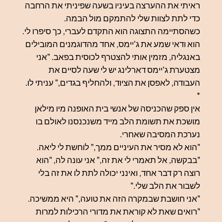
ראיתי את ההערצה בעיניו בשעה שפיניתי את הרחבה
כדי לתת לצוות שלי להתמקם מול הבמה.
כשהסתיימה התצוגה הוא התקדם לעברי, כך סיפרו לי.
הוא ודאי שמע את ג'יימס, אחד מהדוגמנים המובילים
באנגליה, מזמין אותי להצטרף לכוסית בפאב. "אני
מצטערת ג'יימס דארלינג יש לי שעה לסיים את
העבודה, לאפסן את הציוד, ולהחליף בגדים," עניתי לו.
*
אין ספק שהכניסה של אנשי בית האופנה
מיו מילאן
מושכת את תשומת הלב מייד משנכנסנו לאולם בו
נערכת המסיבה שאחרי.
"הוא לא מסיר את העיניים ממך," לוחשת לי ליאה.
"בבקשה, אל תאמרי לי את זה," אני עונה לה, "הוא
רוצה רק דבר אחד, ואינני יכולה לתת לו את זה בלי
לשבור את הלב שלי."
"אני חושבת שבמקרה הזה את טועה," היא ממשיכה.
"רואים שאת לא קוראת את מדורי הרכילות למרות