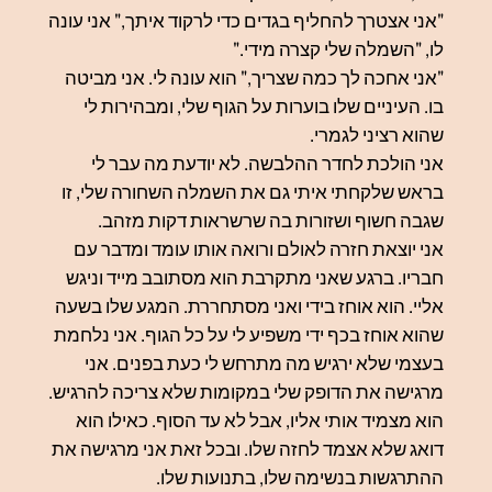
"אני אצטרך להחליף בגדים כדי לרקוד איתך," אני עונה
לו, "השמלה שלי קצרה מידי."
"אני אחכה לך כמה שצריך," הוא עונה לי. אני מביטה
בו. העיניים שלו בוערות על הגוף שלי, ומבהירות לי
שהוא רציני לגמרי.
אני הולכת לחדר ההלבשה. לא יודעת מה עבר לי
בראש שלקחתי איתי גם את השמלה השחורה שלי, זו
שגבה חשוף ושזורות בה שרשראות דקות מזהב.
אני יוצאת חזרה לאולם ורואה אותו עומד ומדבר עם
חבריו. ברגע שאני מתקרבת הוא מסתובב מייד וניגש
אליי. הוא אוחז בידי ואני מסתחררת. המגע שלו בשעה
שהוא אוחז בכף ידי משפיע לי על כל הגוף. אני נלחמת
בעצמי שלא ירגיש מה מתרחש לי כעת בפנים. אני
מרגישה את הדופק שלי במקומות שלא צריכה להרגיש.
הוא מצמיד אותי אליו, אבל לא עד הסוף. כאילו הוא
דואג שלא אצמד לחזה שלו. ובכל זאת אני מרגישה את
ההתרגשות בנשימה שלו, בתנועות שלו.