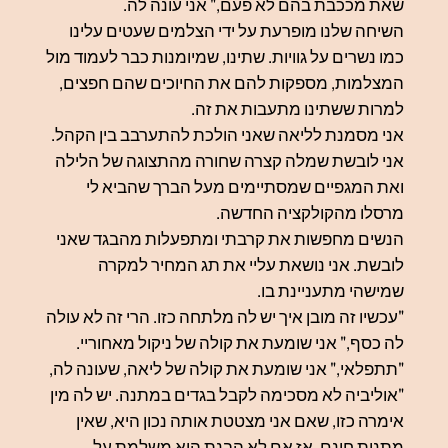
שאת מככבת בהם לא פעם," אני עונה לה.
השיחה שלנו מופרעת על ידי הצלמים שעטים עלינו
כמו נשרים על גוויות. שתינו, שמיומנות כבר לעמוד מול
המצלמות, מספקות להם את החיוכים שהם חפצים,
למרות ששתינו מתעבות את זה.
אני מסמנת לליאה שאני הולכת להתערבב בין הקהל.
אני לובשת שמלה קצרה שחורה מהתצוגה של הלילה
ואת המגפיים שמסתיימים מעל הברך שהביא לי
מרסלו מהקולקציה החדשה.
הנשים מחפשות את קרבתי ומתפעלות מהבגד שאני
לובשת. אני נושאת עליי את תג המחיר למקרה
שמישהי מתעניינת בו.
"עכשיו זה מובן איך יש לה מלתחה כזו. הרי זה לא עולה
לה כסף," אני שומעת את קולה של ניקול מאחוריי.
"תתפלאי," אני שומעת את קולה של ליאה, שעונה לה,
"אוליביה לא מסכימה לקבל בגדים במתנה. יש לה מין
אימרה כזו, שאם אני מצטטת אותה נכון היא, ש
אין
מתנות חינם.
אז אם לא הבנת היא משלמת על