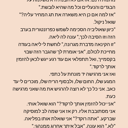
הבגדים והנעליים וכל מה שהיא לובשת."
"אז למה אם כן היא משארה את תג המחיר עליה?"
שואל ניקול.
"כיוון שאוליביה הסכימה לשמש כפרזנטורית בערב
הזה וזו הסיבה לכך," עונה לה ליאה.
"זו הקינאה מדברת מגרונה," לוחשת לי ליאה בעודה
מחייכת לכולם, "אני אומרת לך שהגבר הזה שבוי
בקסמייך, ואל תתפלאי אם עוד רגע ייגש לכאן להזמין
אותך לרקוד."
ואז אני מרגישה יד מונחת על כתפי
.
המגע שלו, החום שלו, ולבסוף הריח שלו, מוכרים לי עד
כאב. אני כל כך לא רוצה להרגיש את מה שאני מרגישה
כעת.
"אני יכול להזמין אותך לרקוד?" הוא שואל אותי.
אני מסתובבת אליו. רק אז אני שמה לב למוסיקה
שברקע. "אתה רוקד?" אני שואלת אותו בפליאה.
"לא," הוא עונה, "אבל איתך אחרוג ממנהגי."