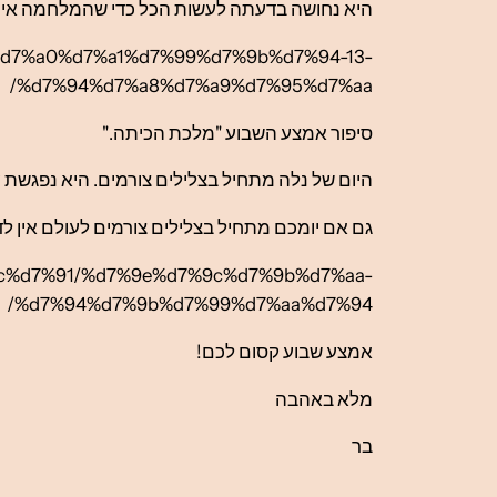
היא נחושה בדעתה לעשות הכל כדי שהמלחמה אית
4%d7%a0%d7%a1%d7%99%d7%9b%d7%94-13-
%d7%94%d7%a8%d7%a9%d7%95%d7%aa/
סיפור אמצע השבוע "מלכת הכיתה."
היום של נלה מתחיל בצלילים צורמים. היא נפגשת
גם אם יומכם מתחיל בצלילים צורמים לעולם אין לד
9c%d7%91/%d7%9e%d7%9c%d7%9b%d7%aa-
%d7%94%d7%9b%d7%99%d7%aa%d7%94/
אמצע שבוע קסום לכם!
מלא באהבה
בר