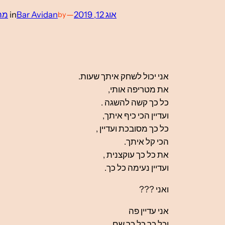
אוג 12, 2019
—
Bar Avidan
in
מת
by
אני יכול לשחק איתך שעות.
את מטריפה אותי,
כל כך קשה להשגה .
ועדיין הכי כיף איתך,
כל כך מסובכת ועדיין ,
הכי קל איתך.
את כל כך עוקצנית ,
ועדיין נעימה כל כך.
ואני ???
אני עדיין פה
וכל כך כל כך שם……….