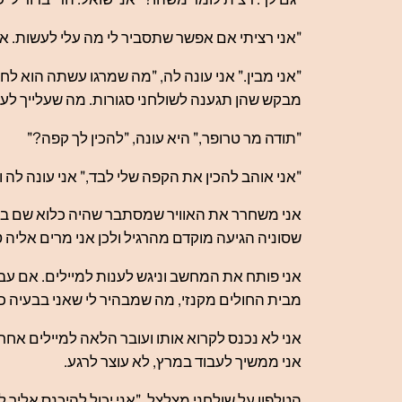
"אני רציתי אם אפשר שתסביר לי מה עלי לעשות. אנ
"אני מבין." אני עונה לה, "מה שמרגו עשתה הוא לח
מבקש שהן תגענה לשולחני סגורות. מה שעלייך לעש
"תודה מר טרופר," היא עונה, "להכין לך קפה?"
"אני אוהב להכין את הקפה שלי לבד," אני עונה לה ו
אני משחרר את האוויר שמסתבר שהיה כלוא שם בלי 
שסוניה הגיעה מוקדם מהרגיל ולכן אני מרים אליה ט
אני פותח את המחשב וניגש לענות למיילים. אם עבד
מבית החולים מקנזי, מה שמבהיר לי שאני בבעיה כיוו
אני לא נכנס לקרוא אותו ועובר הלאה למיילים אחר
אני ממשיך לעבוד במרץ, לא עוצר לרגע.
הטלפון על שולחני מצלצל. "אני יכול להיכנס אליך