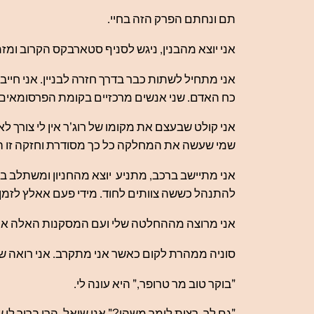
תם ונחתם הפרק הזה בחיי.
אני יוצא מהבנין, ניגש לסניף סטארבקס הקרוב ומזמ
אני מתחיל לשתות כבר בדרך חזרה לבניין. אני חייב
כח האדם. שני אנשים מרכזיים בקומת הפרסומאים ל
אני קולט שבעצם את מקומו של רוג'ר אין לי צורך 
שמי שעשה את המחלקה כל כך מסודרת וחזקה זו ה
אני מתיישב ברכב, מתניע יוצא מהחניון ומשתלב בת
להתנהל כששה צוותים לחוד. מידי פעם אאלץ לזמן 
אני מרוצה מההחלטה שלי ועם המסקנות האלה אני
סוניה ממהרת לקום כאשר אני מתקרב. אני רואה שהי
"בוקר טוב מר טרופר," היא עונה לי.
"גם לך. רצית לומר משהו?" אני שואל. הרי ברור לי