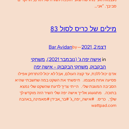
סביבך. "אני…
מילים של כריס לסול 83
דצמ 2, 2021
—
Bar Avidan
by
in
אישה יפה ג' (נובמבר 2021)
, 
משחקי
הבקבוק
, 
משחקי הבקבוק – אישה יפה
אדם יכול ללכת, עד קצה העולם, אבל לא יכול להתרחק אפילו
פסיעה אחת מעצמו. חיפשתי את השקט במה שחשבתי שהיא
הסביבה המוגנת שלי. הייתי צריך לדעת שהשקט שלי נמצא
בתוכה. מתגעגע אלייך אישה יפה שלי השיר הזה מוקדש לך
שלך, כריס. #אישה_יפה_ג' #בר_אבידן #מאמינה_באהבה
wattpad.com