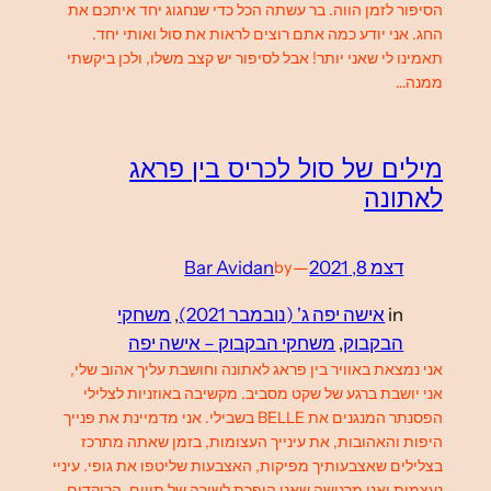
הסיפור לזמן הווה. בר עשתה הכל כדי שנחגוג יחד איתכם את
החג. אני יודע כמה אתם רוצים לראות את סול ואותי יחד.
תאמינו לי שאני יותר! אבל לסיפור יש קצב משלו, ולכן ביקשתי
ממנה…
מילים של סול לכריס בין פראג
לאתונה
דצמ 8, 2021
—
Bar Avidan
by
in
אישה יפה ג' (נובמבר 2021)
, 
משחקי
הבקבוק
, 
משחקי הבקבוק – אישה יפה
אני נמצאת באוויר בין פראג לאתונה וחושבת עליך אהוב שלי,
אני יושבת ברגע של שקט מסביב. מקשיבה באוזניות לצלילי
הפסנתר המנגנים את BELLE בשבילי. אני מדמיינת את פנייך
היפות והאהובות, את עינייך העצומות, בזמן שאתה מתרכז
בצלילים שאצבעותיך מפיקות, האצבעות שליטפו את גופי. עיניי
נעצמות ואני מרגישה שאני הופכת לשורה של תווים, הרוקדים