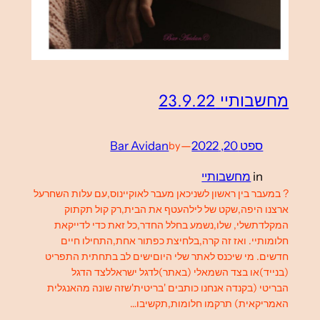
מחשבותיי 23.9.22
ספט 20, 2022
—
Bar Avidan
by
in
מחשבותיי
? במעבר בין ראשון לשניכאן מעבר לאוקיינוס,עם עלות השחרעל
ארצנו היפה,שקט של לילהעטף את הבית,רק קול תקתוק
המקלדתשלי, שלו,נשמע בחלל החדר,כל זאת כדי לדייקאת
חלומותיי. ואז זה קרה,בלחיצת כפתור אחת,התחילו חיים
חדשים. מי שיכנס לאתר שלי היוםישים לב בתחתית התפריט
(בנייד)או בצד השמאלי (באתר)לדגל ישראללצד הדגל
הבריטי (בקנדה אנחנו כותבים 'בריטית'שזה שונה מהאנגלית
האמריקאית) תרקמו חלומות,תקשיבו…