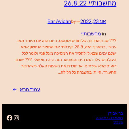
מחשבותיי 26.8.22
אוג 23, 2022
—
Bar Avidan
by
in
מחשבותיי
??? שבת אחרונה של חודש אוגוסט. היום הוא יום מיוחד מאד
עבורי, בתאריך הזה, 26.8, קיבלתי את התואר הנחשק אמא.
ישנם ימים שבא לי להסיר את המסיכה מעל פניי ולומר לכל
העולם שהילד המדהים והמוכשר הזה הזה הוא שלי. ??? ישנם
רגעים שלא שוכחים. אני זוכרת את השעות האלה כשהבוקר
התעורר. הייתי בהשגחה כל הלילה…
עמוד הבא
→
בר אבידן
an16
tagram
מאמינה באהבה
2026