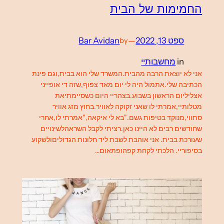
החמימות של הבית
ספט 13, 2022
—
Bar Avidan
by
in
מחשבותיי
אני לא יוצאת הרבה מהבית.המשרד שלי הוא בבית,וגם פינת
הכתיבה שלי.אתמול היה לי יום מאד צפוף,שזה די אופייני
אצליליום הראשון בשבוע.בצהריי היום כשסיימתיאת
מטלותיי,אמרתי לו שאני זקוקה לאוויר.בחוץ מזג אוויר
סתווי,מנוקד בטיפות גשם."בא לי איקאה,"אמרתי לו,אחרי
שחודשים רבים לא היינו כאן.רציתי לקבל השראהלשינויים
שעורכת בבית. אני אוהבת לשבת ליד חלונות הגדוליםולשקוע
בסיפוריי. הלכתי לקחת קפהופתאום…