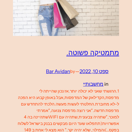
מתמטיקה פשוטה.
ספט 10, 2022
—
Bar Avidan
by
in
מחשבותיי
1.הרגשתי שאני לא יכולה יותר.אז נכון שהייתה לי
מדפסת,הקדילאק של המדפסות,אבל באופן קבוע היא הפכה
ל-לא מחוברת.החלטתי לעשות מעשה.הלכתי להתחדש עם
מדפסת חדשה."אני רוצה מדפסת צנועה,"אמרתי
למוכר,"שתהיה צבעונית,שתהיה עם WIFIשתהיינה בה 4
אפשרויות(תתפלאו שעד היום מבקשים בבנק בישראל לשלוח
בפקס..)והמילוי, שלא יהיה יקר." הוא מצא לי אחת ב 149