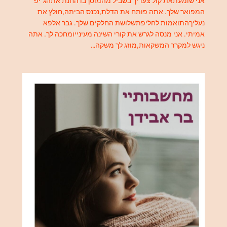
אני שומעתאת קול צעדיך בשביל מהמוסךבו החנת אתהג׳יפ
המפואר שלך. אתה פותח את הדלת,נכנס הביתה,חולץ את
נעליךהתואמות לחליפתשלושת החלקים שלך. גבר אלפא
אמיתי. אני מנסה לגרש את קורי השינה מעינייומחכה לך. אתה
ניגש למקרר המשקאות,מוזג לך משקה…